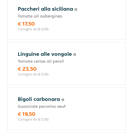
Paccheri alla siciliana
Tomate ail aubergines
€ 17,50
Consigne de (€ 0,00)
Linguine alle vongole
Tomate cerise ail persil
€ 23,50
Consigne de (€ 0,00)
Bigoli carbonara
Guanciale pecorino oeuf
€ 19,50
Consigne de (€ 0,00)