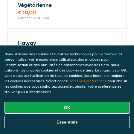
Végétarienne
€ 10,00
Consigne de (€ 0,00)
Haway
€ 10,00
Nous utilisons des cookies et d'autres technologies pour améliorer et
Consigne de (€ 0,00)
personnaliser votre expérience utilisateur, des analyses pour
l'optimisation et des publicités en partenariat avec des tiers. Nous
utilisons nos propres cookies et des cookies de tiers. En cliquant sur OK,
vous acceptez l'utilisation de tous les cookies. Nous installons toujours
Pizza L'Abruzzese
les cookies nécessaires. Sélectionnez
Gérer vos préférences
pour choisir
les cookies que vous souhaitez accepter, ajuster votre préférence et
Porchetta, roquette et parmesan.
trouver plus d'informations.
€ 10,00
Consigne de (€ 0,00)
OK
Commandez En Ligne
Essentiels
Pizza fruits de mer
Calamars, scampis, palourdes veraci,