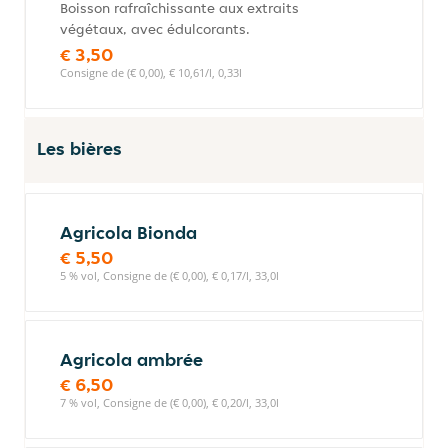
Boisson rafraîchissante aux extraits
végétaux, avec édulcorants.
€ 3,50
Consigne de (€ 0,00), € 10,61/l, 0,33l
Les bières
Agricola Bionda
€ 5,50
5 % vol, Consigne de (€ 0,00), € 0,17/l, 33,0l
Agricola ambrée
€ 6,50
7 % vol, Consigne de (€ 0,00), € 0,20/l, 33,0l