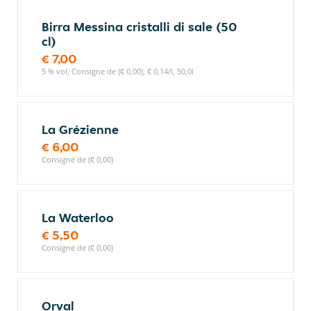
Birra Messina cristalli di sale (50
cl)
€ 7,00
5 % vol, Consigne de (€ 0,00), € 0,14/l, 50,0l
La Grézienne
€ 6,00
Consigne de (€ 0,00)
La Waterloo
€ 5,50
Consigne de (€ 0,00)
Orval