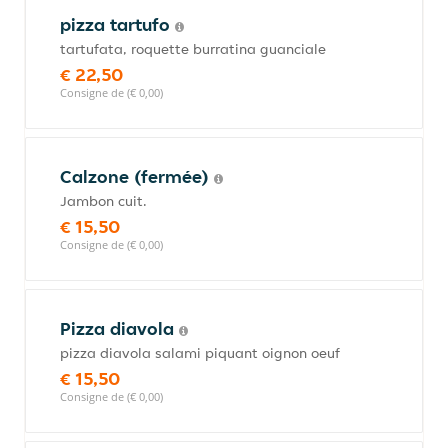
pizza tartufo
tartufata, roquette burratina guanciale
€ 22,50
Consigne de (€ 0,00)
Calzone (fermée)
Jambon cuit.
€ 15,50
Consigne de (€ 0,00)
Pizza diavola
pizza diavola salami piquant oignon oeuf
€ 15,50
Consigne de (€ 0,00)