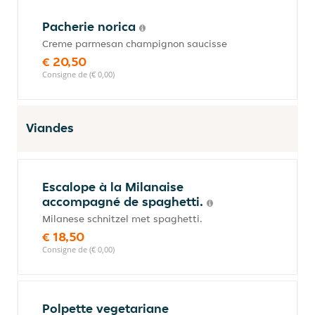
Pacherie norica
Creme parmesan champignon saucisse
€ 20,50
Consigne de (€ 0,00)
Viandes
Escalope à la Milanaise
accompagné de spaghetti.
Milanese schnitzel met spaghetti.
€ 18,50
Consigne de (€ 0,00)
Polpette vegetariane