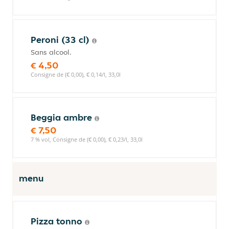
Peroni (33 cl)
Sans alcool.
€ 4,50
Consigne de (€ 0,00), € 0,14/l, 33,0l
Beggia ambre
€ 7,50
7 % vol, Consigne de (€ 0,00), € 0,23/l, 33,0l
menu
Pizza tonno