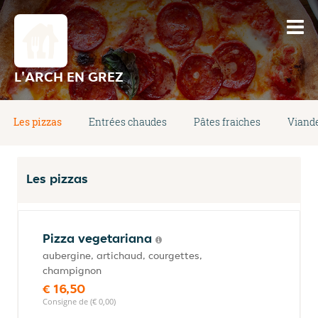
L'ARCH EN GREZ
Les pizzas
Entrées chaudes
Pâtes fraiches
Viand
Les pizzas
Pizza vegetariana
aubergine, artichaud, courgettes,
champignon
€ 16,50
Consigne de (€ 0,00)